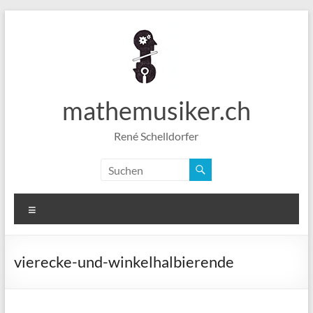
Zum
Inhalt
springen
mathemusiker.ch
René Schelldorfer
Menü
vierecke-und-winkelhalbierende