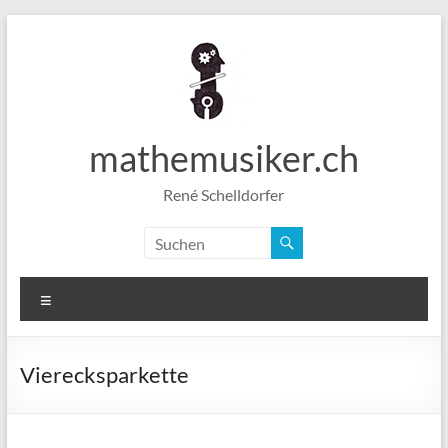
Zum
Inhalt
springen
mathemusiker.ch
René Schelldorfer
Menü
Vierecksparkette