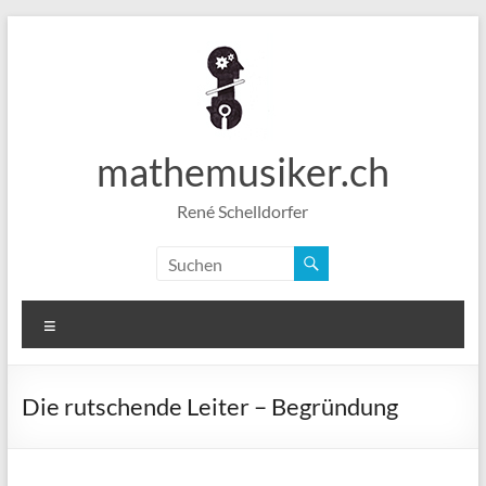
Zum
Inhalt
springen
mathemusiker.ch
René Schelldorfer
Menü
Die rutschende Leiter – Begründung