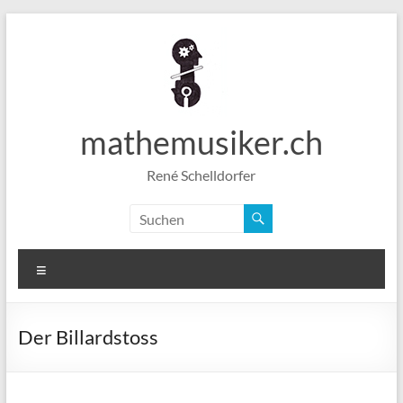
Zum
Inhalt
springen
mathemusiker.ch
René Schelldorfer
Menü
Der Billardstoss