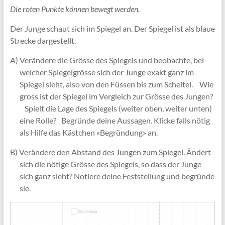
Die roten Punkte können bewegt werden.
Der Junge schaut sich im Spiegel an. Der Spiegel ist als blaue
Strecke dargestellt.
A) Verändere die Grösse des Spiegels und beobachte, bei
welcher Spiegelgrösse sich der Junge exakt ganz im
Spiegel sieht, also von den Füssen bis zum Scheitel. Wie
gross ist der Spiegel im Vergleich zur Grösse des Jungen?
Spielt die Lage des Spiegels (weiter oben, weiter unten)
eine Rolle? Begründe deine Aussagen. Klicke falls nötig
als Hilfe das Kästchen «Begründung» an.
B) Verändere den Abstand des Jungen zum Spiegel. Ändert
sich die nötige Grösse des Spiegels, so dass der Junge
sich ganz sieht? Notiere deine Feststellung und begründe
sie.